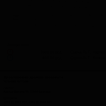
1
2
3
4
5
6
7
8
9
10
11
11
1
VII
1
2
3
4
5
6
7
8
9
10
11
12
11
I
II
III
IV
IV
Ложе
лево
1
2
1
2
1
2
1
2
1
2
3
4
3
4
3
4
3
4
3
4
Легенда цена:
2000.00 рсд
Сцена Љ.Т.: партер
x
600.00 рсд
Сцена Љ.Т.: балкон
x
Југословенско драмско позориште
Установа културе
Адреса
Краља Милана 50, 11000 Београд
Централа
+381 11 3061 957, +381 11 2644 447