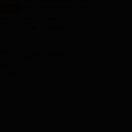
или из листе догађаја изнад сцене.
пертоара
 изабраних места овог догађаја:
0
.
 места по догађају која нису у корпи:
цена:
2000.00
Сцена Љ.Т.: партер
рсд
600.00
Сцена Љ.Т.: балкон
рсд