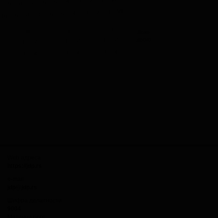
1
2
3
4
5
6
7
8
9
0
VII
1
2
3
4
5
6
8
7
9
10
I
III
II
Ложе
десно
1
2
1
2
1
2
3
4
3
4
3
4
Web адреса
https://jdp.rs
e-mail
jdp@jdp.rs
Шифра делатности
9004
Матични број