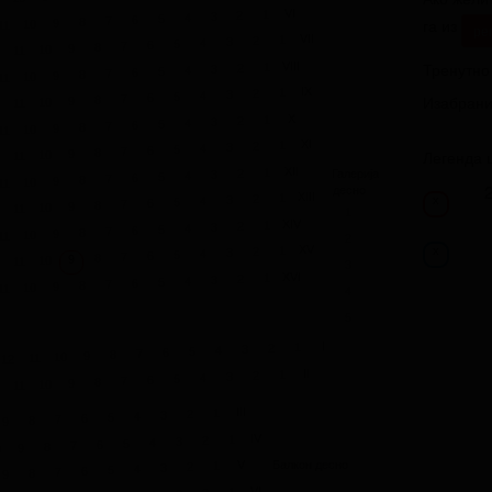
VI
1
2
3
4
5
6
7
га из
8
9
10
11
ре
VII
1
2
3
4
5
6
7
8
9
10
11
Тренутно
VIII
1
2
3
4
5
6
7
8
9
10
11
IX
1
2
3
4
5
6
Изабраних
7
8
9
10
11
X
1
2
3
4
5
6
7
8
9
10
11
XI
1
2
3
4
5
6
7
8
Легенда 
9
10
11
XII
1
2
Галерија
3
4
5
6
7
8
9
10
11
десно
XIII
1
2
3
x
4
5
6
7
8
9
10
11
1
XIV
1
2
3
4
5
6
7
8
9
10
11
2
XV
1
x
2
3
4
5
6
7
8
9
10
11
3
XVI
1
2
3
4
5
6
7
8
9
10
11
4
5
I
1
2
3
4
5
6
7
8
9
10
11
12
II
1
2
3
4
5
6
7
8
9
10
11
III
1
2
3
4
5
6
7
8
9
IV
1
2
3
4
5
6
7
8
9
0
V
Балкон десно
1
2
3
4
5
6
7
8
9
VI