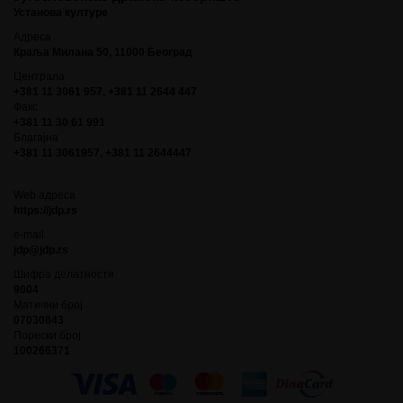
Установа културе
Адреса
Краља Милана 50, 11000 Београд
Централа
+381 11 3061 957, +381 11 2644 447
Факс
+381 11 30 61 991
Благајна
+381 11 3061957, +381 11 2644447
Web адреса
https://jdp.rs
e-mail
jdp@jdp.rs
Шифра делатности
9004
Матични број
07030843
Порески број
100266371